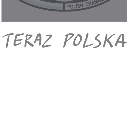
Řecko
Španělsko
Itálie
Egypt
Türkiye
Nejoblíbenější hotely s animacemi v
polštině
Bestseller
Turecko, Belek - Crystal Paraiso Aqua Collection
Turecko
,
Belek
Crystal Paraiso Aqua Collection
4.9
/6
1539 hodnocení zákazníků