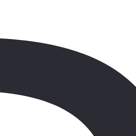
Zarezervujte si dovolenou v hotelu
Sentido Reef Oasis Suakin Resort
v
Marsa Alam
do 31.07.2024 a získejte balíček
Magic Box za 1 Kč,
a v něm:
maskotka Energuse nebo Sissi
vstupenka do Energylandie
mapa zábavního parku Energylandia a taška typu
batoh
Balíček je k dispozici pro děti ve věku 2-12 let.
Podmínky Magic Box balíčků