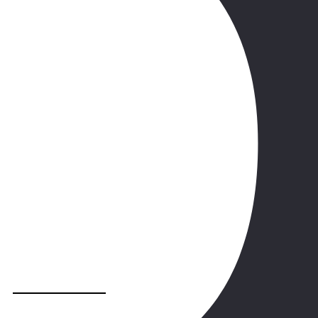
Podívejte se na plán her a aktivit
každý den
podrobnosti
1.týden
2.týden
Po
ENERGUŠ MISTREM HOTELU: Společně