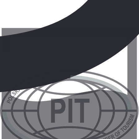
objevujeme atrakce hotelu a bavíme se v mini klubu
Út
INDIÁNSKÁ VESNICE: Leoš vás provede světem
Indiánů
St
WATER PARK: Hry a soutěže na bazénu s Bartušem
Čt
DEN PŘÍBĚHŮ: Sissi nás vezme do země oblíbených
postav z pohádek
Pá
ENERGICKÉ VAŘENÍ: Pizza? Sušenky? Ovocná
salátka? Dílny pro malé kuchaře
So
PRÁZDNINOVÁ OLYMPIÁDA: Leoš pořádá
sportovní soutěže
Ne
VOZIDLO ČASU: S Emi se přeneseme do minulosti a
budoucnosti